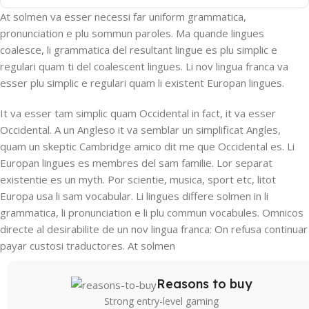
At solmen va esser necessi far uniform grammatica,
pronunciation e plu sommun paroles. Ma quande lingues
coalesce, li grammatica del resultant lingue es plu simplic e
regulari quam ti del coalescent lingues. Li nov lingua franca va
esser plu simplic e regulari quam li existent Europan lingues.
It va esser tam simplic quam Occidental in fact, it va esser
Occidental. A un Angleso it va semblar un simplificat Angles,
quam un skeptic Cambridge amico dit me que Occidental es. Li
Europan lingues es membres del sam familie. Lor separat
existentie es un myth. Por scientie, musica, sport etc, litot
Europa usa li sam vocabular. Li lingues differe solmen in li
grammatica, li pronunciation e li plu commun vocabules. Omnicos
directe al desirabilite de un nov lingua franca: On refusa continuar
payar custosi traductores. At solmen
Reasons to buy
Strong entry-level gaming