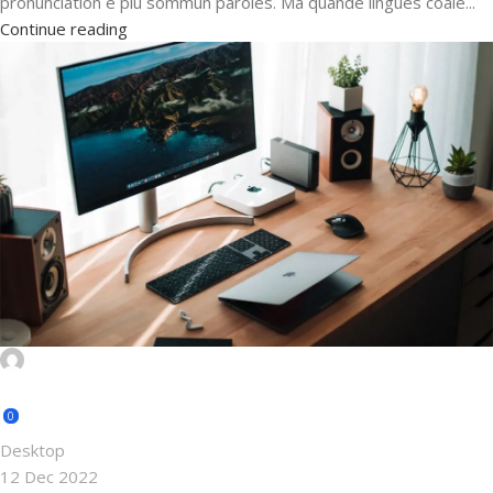
pronunciation e plu sommun paroles. Ma quande lingues coale...
Continue reading
mahafujsarker11@gmail.com
0
Desktop
12 Dec 2022