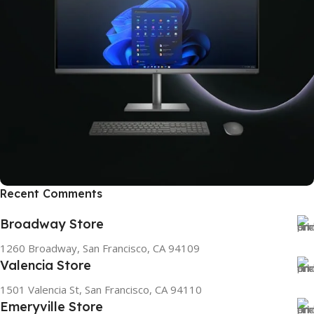
Recent Comments
ON SALE
Broadway Store
HP Envy 34
1260 Broadway, San Francisco, CA 94109
To Shop
Valencia Store
1501 Valencia St, San Francisco, CA 94110
Emeryville Store