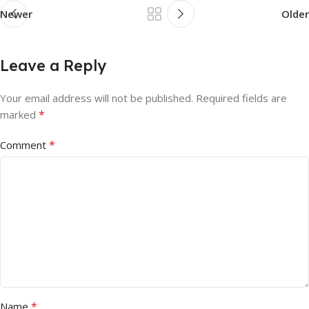
Newer
Older
Leave a Reply
Your email address will not be published.
Required fields are
*
marked
*
Comment
*
Name